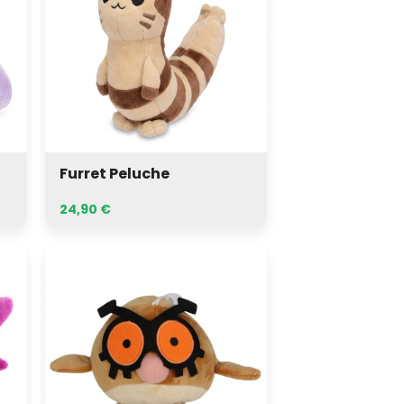
Furret Peluche
24,90
€
Hoothoot
Peluche