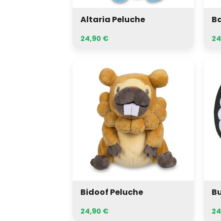
Altaria Peluche
Ba
24,90
€
24
Bidoof
Butt
Peluche
Pel
Bidoof Peluche
Bu
24,90
€
24