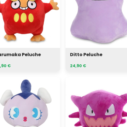
arumaka Peluche
Ditto Peluche
,90
€
24,90
€
hita
Haunter
uche
Peluche