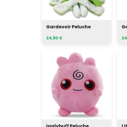
Gardevoir Peluche
Go
24,90
€
24
Igglybuff
Litw
Peluche
Pel
Igglybuff Peluche
Li