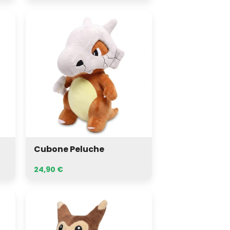
Cubone
Peluche
Cubone Peluche
24,90
€
Furret
Peluche