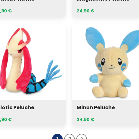
,90
€
24,90
€
tic
Minun
uche
Peluche
lotic Peluche
Minun Peluche
,90
€
24,90
€
1
2