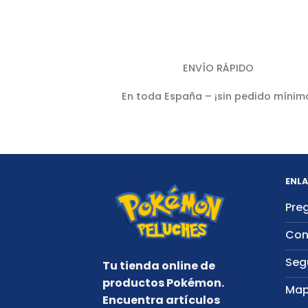
ENVÍO RÁPIDO
En toda España – ¡sin pedido mínim
ENLA
Pre
Con
Seg
Tu tienda online de
productos Pokémon.
Map
Encuentra artículos