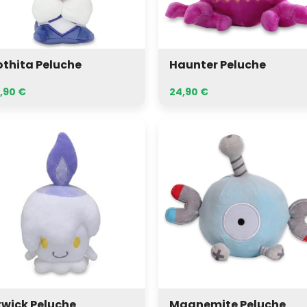
thita Peluche
Haunter Peluche
,90
€
24,90
€
ick
Magnemite
uche
Peluche
twick Peluche
Magnemite Peluche