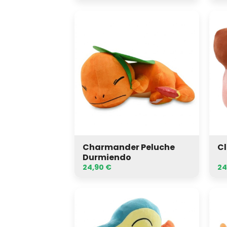
Charmander
Clef
Peluche
Pel
Durmiendo
Charmander Peluche
Cl
Durmiendo
24,90
€
24
Cyndaquil
Dar
Peluche
Pel