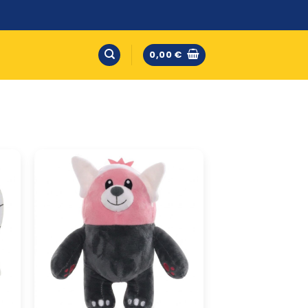
0,00
€
Bewear
Peluche