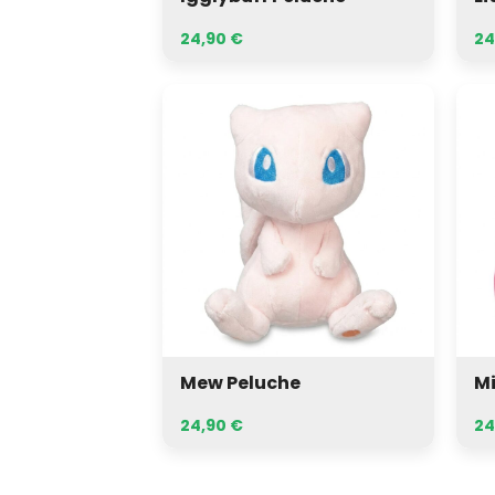
24,90
€
24
Mew
Milo
Peluche
Pel
Mew Peluche
Mi
24,90
€
24