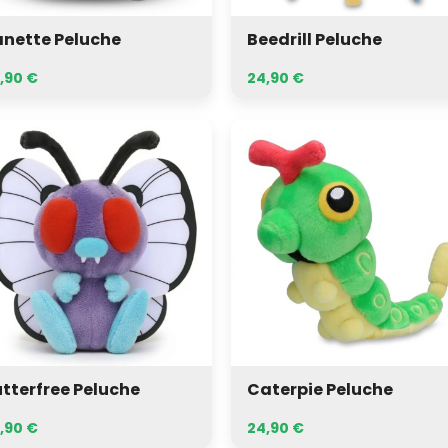
nette Peluche
Beedrill Peluche
,90
€
24,90
€
erfree
Caterpie
uche
Peluche
tterfree Peluche
Caterpie Peluche
,90
€
24,90
€