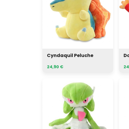
Cyndaquil Peluche
D
24,90
€
24
Gardevoir
Got
Peluche
Pel