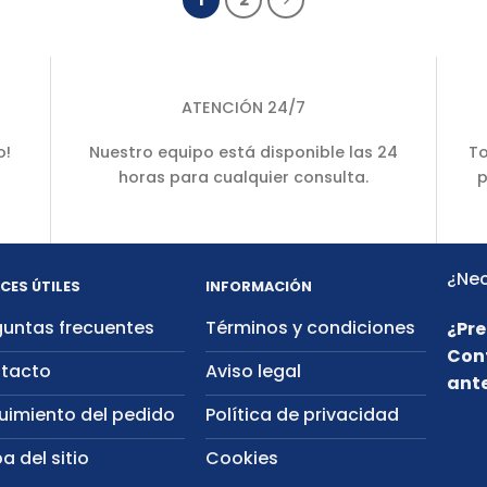
ATENCIÓN 24/7
o!
Nuestro equipo está disponible las 24
To
horas para cualquier consulta.
p
¿Nec
CES ÚTILES
INFORMACIÓN
guntas frecuentes
Términos y condiciones
¿Pre
Con
tacto
Aviso legal
ante
uimiento del pedido
Política de privacidad
a del sitio
Cookies