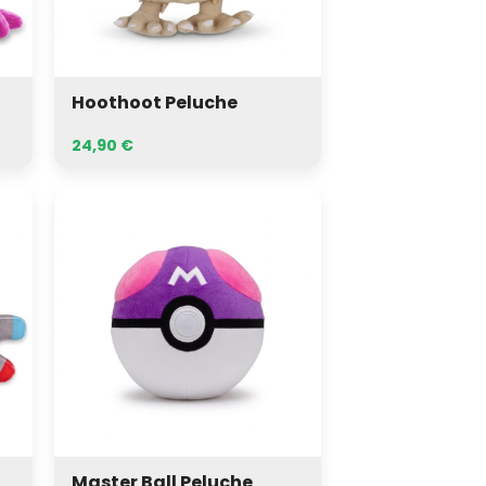
Hoothoot Peluche
24,90
€
Master
Ball
Peluche
Master Ball Peluche