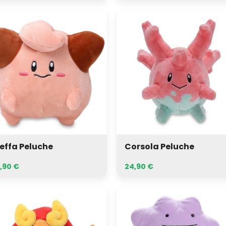
fa
Corsola
uche
Peluche
effa Peluche
Corsola Peluche
,90
€
24,90
€
umaka
Ditto
uche
Peluche