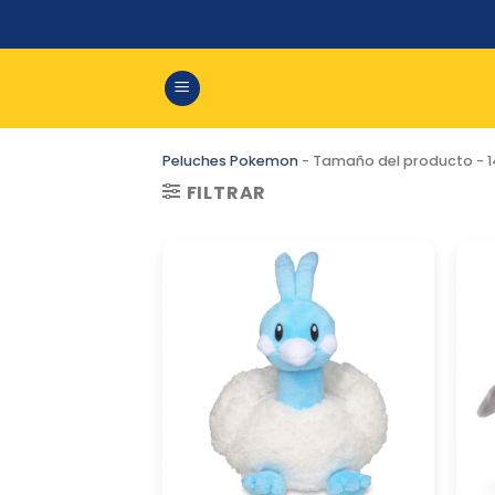
Saltar
al
contenido
Peluches Pokemon
-
Tamaño del producto
-
FILTRAR
Altaria
Ban
Peluche
Pel