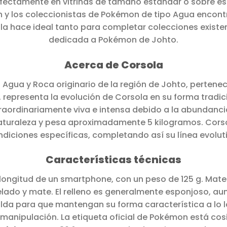
fectamente en vitrinas de tamaño estándar o sobre est
n y los coleccionistas de Pokémon de tipo Agua enco
la hace ideal tanto para completar colecciones existe
dedicada a Pokémon de Johto.
Acerca de Corsola
Agua y Roca originario de la región de Johto, pertene
epresenta la evolución de Corsola en su forma tradici
raordinariamente viva e intensa debido a la abundancia
aturaleza y pesa aproximadamente 5 kilogramos. Corso
diciones específicas, completando así su línea evolut
Características técnicas
longitud de un smartphone, con un peso de 125 g. Mater
ado y mate. El relleno es generalmente esponjoso, aun
alda para que mantengan su forma característica a lo l
manipulación. La etiqueta oficial de Pokémon está cos