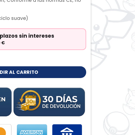
ón, Conforme a las normas CE, no
iclo suave)
plazos sin intereses
0
€
d
DIR AL CARRITO