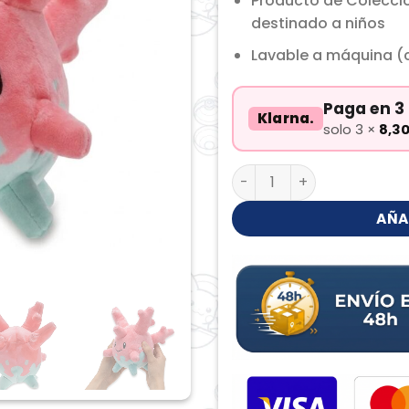
Producto de Colecci
destinado a niños
Lavable a máquina (c
Paga en 3 
Klarna.
solo 3 ×
8,3
Corsola Peluche cantida
AÑA