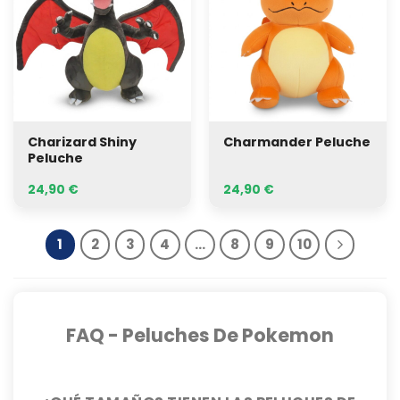
Charizard Shiny
Charmander Peluche
Peluche
24,90
€
24,90
€
1
2
3
4
…
8
9
10
FAQ - Peluches De Pokemon