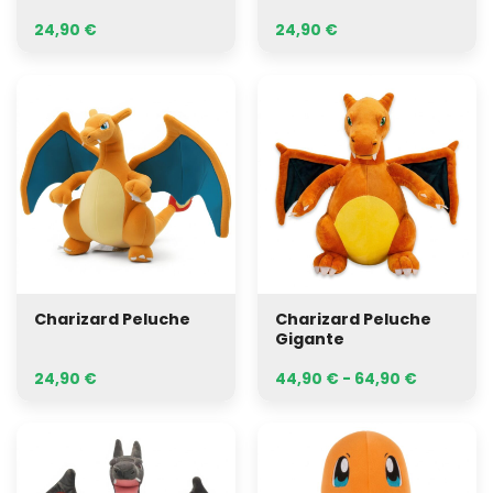
24,90
€
24,90
€
Charizard
Charizard
Peluche
Peluche
Gigante
Charizard Peluche
Charizard Peluche
Gigante
Rango
24,90
€
44,90
€
-
64,90
€
de
precios:
desde
Charizard
Charmander
44,90 €
hasta
Shiny
Peluche
64,90 €
Peluche