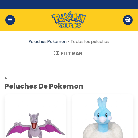
Saltar
al
contenido
Peluches Pokemon
-
Todos los peluches
FILTRAR
Peluches De Pokemon
Aerodactyl
Altaria
Peluche
Peluche