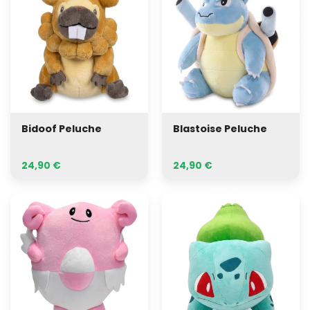
Bidoof Peluche
Blastoise Peluche
24,90
€
24,90
€
Blissey
Bulbasaur
Peluche
Peluche