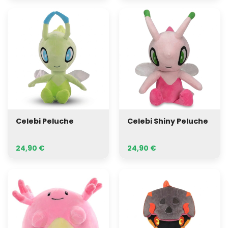
Celebi
Celebi
Peluche
Shiny
Peluche
Celebi Peluche
Celebi Shiny Peluche
24,90
€
24,90
€
Chansey
Charcadet
Peluche
Peluche