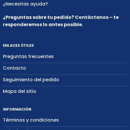
¿Necesitas ayuda?
¿Preguntas sobre tu pedido? Contáctanos – te
responderemos lo antes posible.
ENLACES ÚTILES
Preguntas frecuentes
Contacto
Seguimiento del pedido
Mapa del sitio
INFORMACIÓN
Términos y condiciones