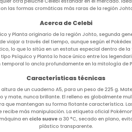
alquier otra peluche Celebi estándar en el mercado. Ide
on las formas cromáticas más raras de la región Joht
Acerca de Celebi
ico y Planta originario de la región Johto, segunda g
e viajar a través del tiempo, aunque según el Pokédex
co, lo que lo sitúa en un estatus especial dentro de la 
 tipo Psíquico y Planta lo hace único entre los legenda
 temporal lo ancla profundamente en la mitología de
Características técnicas
altura de un cuaderno A5, para un peso de 225 g. Mate
 mate, nunca brillante. El relleno es globalmente mull
ara que mantengan su forma flotante característica. La
ue recibe más manipulación. La etiqueta oficial Pokémon
a máquina en
ciclo suave
a 30 °C, secado en plano, evit
plástico transparente.