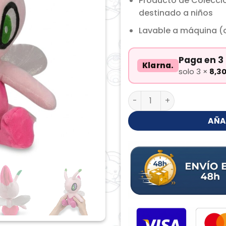
Producto de Colecci
destinado a niños
Lavable a máquina (c
Paga en 3 
Klarna.
solo 3 ×
8,3
Celebi Shiny Peluche can
AÑA