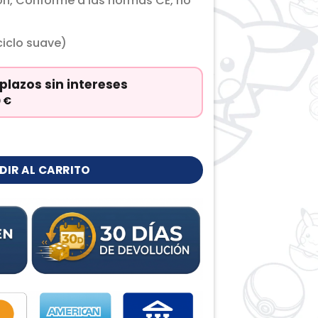
ón, Conforme a las normas CE, no
iclo suave)
plazos sin intereses
0
€
tidad
DIR AL CARRITO