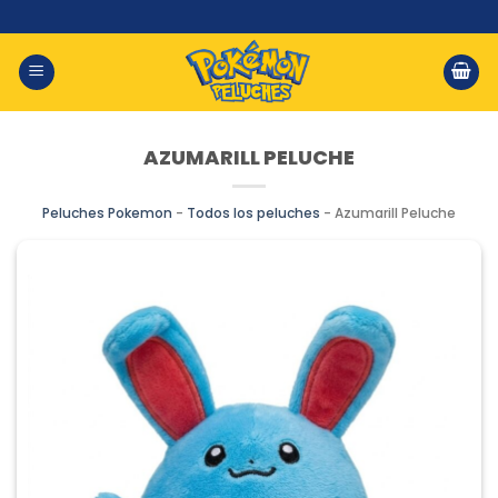
Saltar
al
contenido
AZUMARILL PELUCHE
Peluches Pokemon
-
Todos los peluches
-
Azumarill Peluche