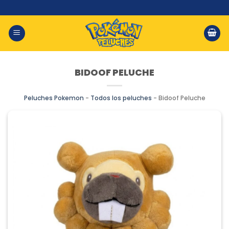
Saltar
al
contenido
BIDOOF PELUCHE
Peluches Pokemon
-
Todos los peluches
-
Bidoof Peluche