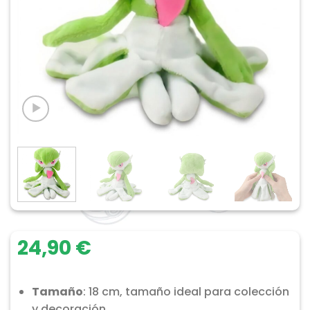
24,90
€
Tamaño
: 18 cm, tamaño ideal para colección
y decoración