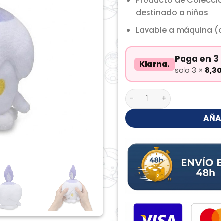
Producto de Colecci
destinado a niños
Lavable a máquina (c
Paga en 3 
Klarna.
solo 3 ×
8,3
Litwick Peluche cantidad
AÑA