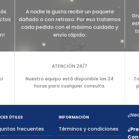
más
A nadie le gusta recibir un paquete
Gr
ectos
dañado o con retraso. Por eso tratamos
es
cada pedido con el máximo cuidado y
t
n!
envío rápido.
ATENCIÓN 24/7
o!
Nuestro equipo está disponible las 24
To
horas para cualquier consulta.
p
¿Nec
CES ÚTILES
INFORMACIÓN
guntas frecuentes
Términos y condiciones
¿Pre
Con