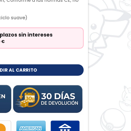
ón, Conforme a las normas CE, no
iclo suave)
plazos sin intereses
0
€
DIR AL CARRITO