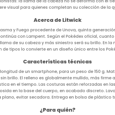
ionistas: la llama de la cabeza no se deforma con el tie
ere visual para quienes completan su colección de la q
Acerca de Litwick
ntasma y Fuego procedente de Unova, quinta generació
continúa con Lampent. Según el Pokédex oficial, cuanto 
ama de su cabeza y más siniestro será su brillo. En la n
 de tipos lo convierte en un diseño único entre los Po
Características técnicas
longitud de un smartphone, para un peso de 150 g. Mat
in brillo. El relleno es globalmente mullido, más firme a
ica en el tiempo. Las costuras están reforzadas en la
cosida en la base del cuerpo, en acabado discreto. La
 plano, evitar secadora. Entrega en bolsa de plástico 
¿Para quién?