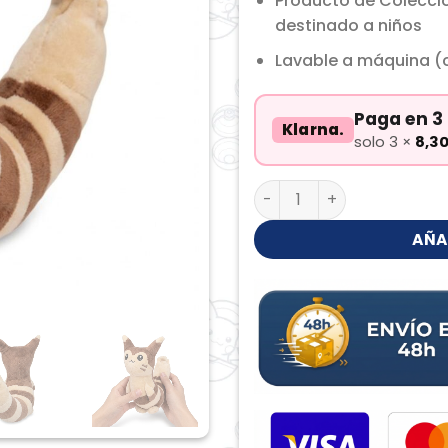
Producto de Colecci
destinado a niños
Lavable a máquina (c
Paga en 3 
Klarna.
solo 3 ×
8,3
Furret Peluche cantidad
AÑA