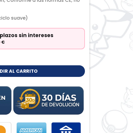
ón, Conforme a las normas CE, no
iclo suave)
plazos sin intereses
0
€
DIR AL CARRITO