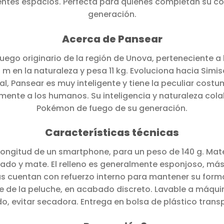
rentes espacios. Perfecta para quienes completan su 
generación.
Acerca de Pansear
ego originario de la región de Unova, perteneciente a 
 en la naturaleza y pesa 11 kg. Evoluciona hacia Simis
ial, Pansear es muy inteligente y tiene la peculiar cost
nte a los humanos. Su inteligencia y naturaleza cola
Pokémon de fuego de su generación.
Características técnicas
longitud de un smartphone, para un peso de 140 g. Mat
do y mate. El relleno es generalmente esponjoso, más 
s cuentan con refuerzo interno para mantener su forma 
e de la peluche, en acabado discreto. Lavable a máqu
, evitar secadora. Entrega en bolsa de plástico trans