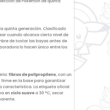
colección de Pokémon de quinta
la quinta generación. Clasificado
ear cuando alcanza cierto nivel de
umbre de tostar las bayas antes de
boradora lo hacen único entre los
eria:
fibras de polipropileno
, con un
firme en la base para garantizar
característica. La etiqueta oficial
ina en
ciclo suave
a 30 °C, secar
parente.