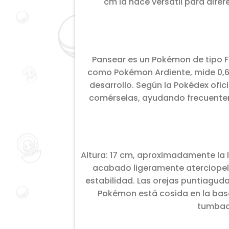
cm la hace versátil para dife
Pansear es un Pokémon de tipo Fu
como Pokémon Ardiente, mide 0,6 m
desarrollo. Según la Pokédex ofic
comérselas, ayudando frecuenteme
Altura: 17 cm, aproximadamente la 
acabado ligeramente aterciopela
estabilidad. Las orejas puntiaguda
Pokémon está cosida en la bas
tumbado