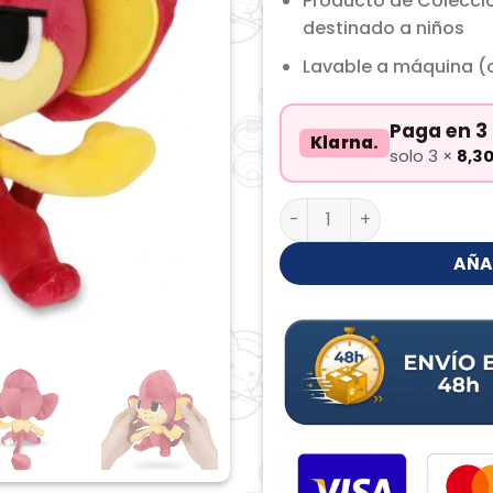
Producto de Colecci
destinado a niños
Lavable a máquina (c
Paga en 3 
Klarna.
solo 3 ×
8,3
Pansear Peluche cantida
AÑA