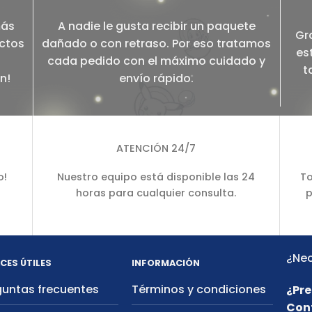
más
A nadie le gusta recibir un paquete
Gr
ectos
dañado o con retraso. Por eso tratamos
es
cada pedido con el máximo cuidado y
t
n!
envío rápido.
ATENCIÓN 24/7
o!
Nuestro equipo está disponible las 24
To
horas para cualquier consulta.
p
¿Nec
CES ÚTILES
INFORMACIÓN
guntas frecuentes
Términos y condiciones
¿Pre
Con