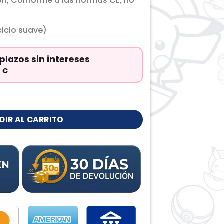
ón, Conforme a las normas CE, no
iclo suave)
plazos sin intereses
0
€
d
DIR AL CARRITO