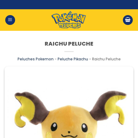
Saltar
al
contenido
RAICHU PELUCHE
Peluches Pokemon
-
Peluche Pikachu
-
Raichu Peluche