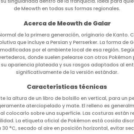
 su singularidad dentro de la franquicia. Ideal para q
de Meowth en todas sus formas regionales.
Acerca de Meowth de Galar
ormal de la primera generación, originario de Kanto
olutiva que incluye a Persian y Perrserker. La forma de
 modificadas por el ambiente local de esa región. Segú
vertederos, donde suelen pelearse con otros Pokémon po
 su apariencia plateada y sus rasgos adaptados al ent
significativamente de la versión estándar.
Características técnicas
la altura de un libro de bolsillo en vertical, para un pe
geramente aterciopelado y mate. El relleno es generalm
al colocarlo sobre una superficie. Las costuras están 
idad. La etiqueta oficial de Pokémon está cosida disc
 30 °C, secado al aire en posición horizontal, evitar s