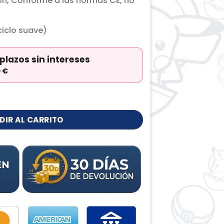
ón, Conforme a las normas CE, no
iclo suave)
plazos sin intereses
0
€
 cantidad
DIR AL CARRITO