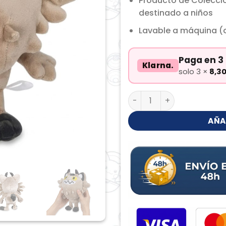
Producto de Colecci
destinado a niños
Lavable a máquina (c
Paga en 3 
Klarna.
solo 3 ×
8,3
Meowth de Galar Peluche
AÑA