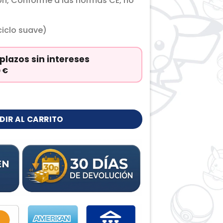
ón, Conforme a las normas CE, no
iclo suave)
plazos sin intereses
0
€
DIR AL CARRITO