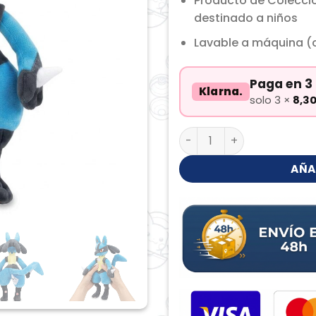
Producto de Colecci
destinado a niños
Lavable a máquina (c
Paga en 3 
Klarna.
solo 3 ×
8,3
Lucario Peluche cantidad
AÑA