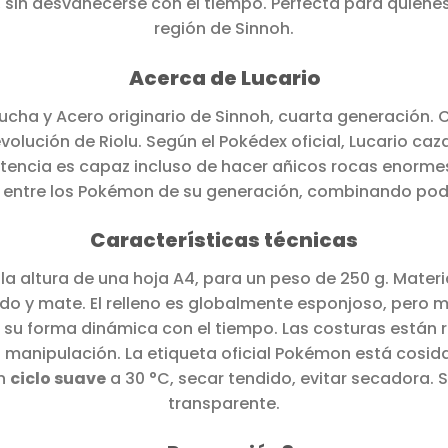
, sin desvanecerse con el tiempo. Perfecta para quiene
región de Sinnoh.
Acerca de Lucario
Lucha y Acero originario de Sinnoh, cuarta generación.
 evolución de Riolu. Según el Pokédex oficial, Lucario c
ncia es capaz incluso de hacer añicos rocas enormes.
o entre los Pokémon de su generación, combinando pode
Características técnicas
a altura de una hoja A4, para un peso de 250 g. Materi
 y mate. El relleno es globalmente esponjoso, pero má
u forma dinámica con el tiempo. Las costuras están r
 manipulación. La etiqueta oficial Pokémon está cosid
en
ciclo suave
a 30 °C, secar tendido, evitar secadora. 
transparente.