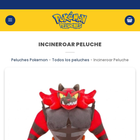
Saltar
al
contenido
INCINEROAR PELUCHE
Peluches Pokemon
-
Todos los peluches
-
Incineroar Peluche