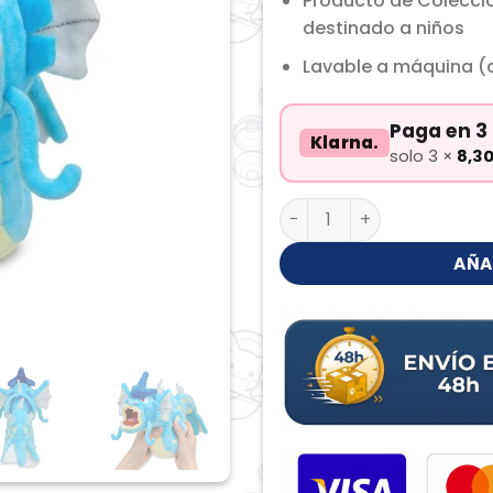
Producto de Colecci
destinado a niños
Lavable a máquina (c
Paga en 3 
Klarna.
solo 3 ×
8,3
Gyarados Peluche canti
AÑA