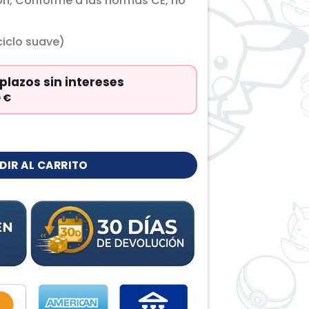
ón, Conforme a las normas CE, no
iclo suave)
plazos sin intereses
0
€
dad
DIR AL CARRITO