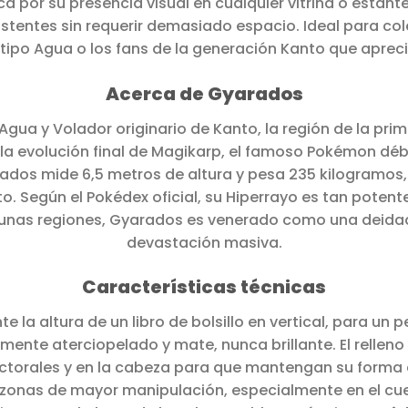
a por su presencia visual en cualquier vitrina o esta
existentes sin requerir demasiado espacio. Ideal para c
tipo Agua o los fans de la generación Kanto que apreci
Acerca de Gyarados
gua y Volador originario de Kanto, la región de la pri
a evolución final de Magikarp, el famoso Pokémon débi
ados mide 6,5 metros de altura y pesa 235 kilogramos, 
. Según el Pokédex oficial, su Hiperrayo es tan pote
gunas regiones, Gyarados es venerado como una deida
devastación masiva.
Características técnicas
la altura de un libro de bolsillo en vertical, para un p
amente aterciopelado y mate, nunca brillante. El relle
ectorales y en la cabeza para que mantengan su forma 
zonas de mayor manipulación, especialmente en el cuello