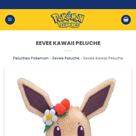
Saltar
al
contenido
EEVEE KAWAII PELUCHE
Peluches Pokemon
-
Eevee Peluche
-
Eevee Kawaii Peluche