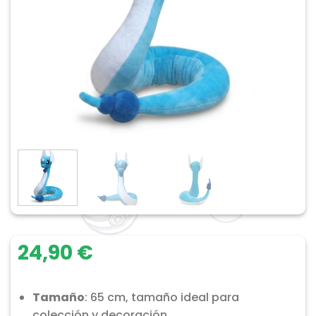
24,90
€
Tamaño
: 65 cm, tamaño ideal para
colección y decoración