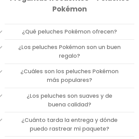
Pokémon
¿Qué peluches Pokémon ofrecen?
¿Los peluches Pokémon son un buen
regalo?
¿Cuáles son los peluches Pokémon
más populares?
¿Los peluches son suaves y de
buena calidad?
¿Cuánto tarda la entrega y dónde
puedo rastrear mi paquete?