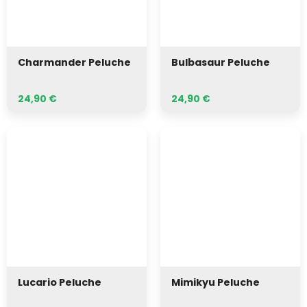
Charmander Peluche
Bulbasaur Peluche
24,90
€
24,90
€
Lucario
Mimikyu
Peluche
Peluche
Lucario Peluche
Mimikyu Peluche