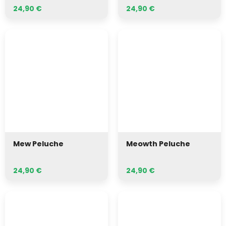
24,90
€
24,90
€
Mew
Meowth
Peluche
Peluche
Mew Peluche
Meowth Peluche
24,90
€
24,90
€
Mega
Mewtwo
Charizard
Peluche
X