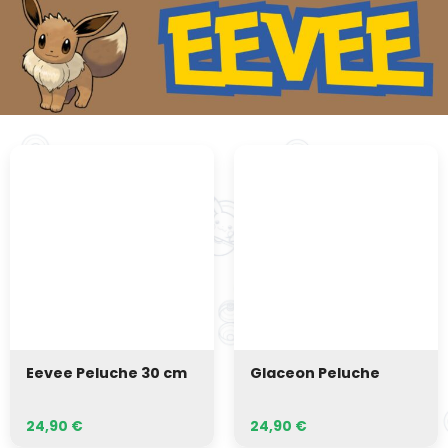
Eevee
Glaceon
Peluche
Peluche
30
cm
Eevee Peluche 30 cm
Glaceon Peluche
24,90
€
24,90
€