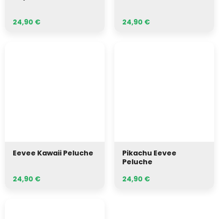
24,90
€
24,90
€
Eevee
Pikachu
Kawaii
Eevee
Peluche
Peluche
Eevee Kawaii Peluche
Pikachu Eevee
Peluche
24,90
€
24,90
€
Eevee
durmiendo